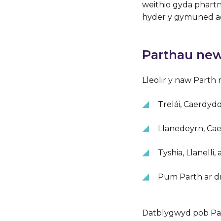
weithio gyda phartn
hyder y gymuned ac
Parthau ne
Lleolir y naw Parth 
Trelái, Caerdyd
Llanedeyrn, Ca
Tyshia, Llanelli
Pum Parth ar dr
Datblygwyd pob Par