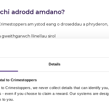
 chi adrodd amdano?
 Crimestoppers am ystod eang o droseddau a phryderon,
a gweithgarwch llinellau sirol
drefnol a chamfanteisio
defnyddio neu’n cario arfau
Details
adau difrifol
tal to Crimestoppers
 throseddau cerbydau
to Crimestoppers, we never collect details that can identify yo
ss - even if you choose to claim a reward. Our systems are desig
 bobl agored i niwed
k to you.