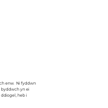
ich enw. Ni fyddwn
 y byddwch yn ei
ddiogel, heb i