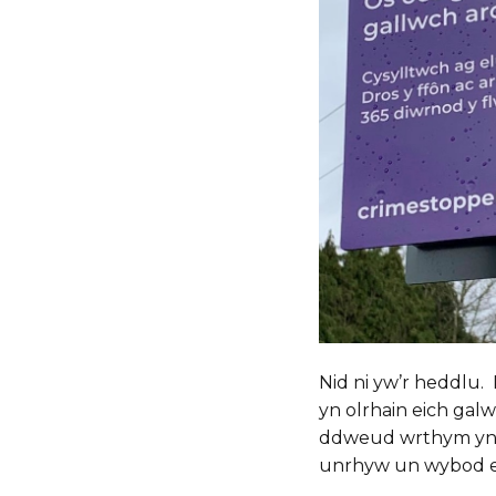
Nid ni yw’r heddlu
yn olrhain eich gal
ddweud wrthym yn c
unrhyw un wybod ei