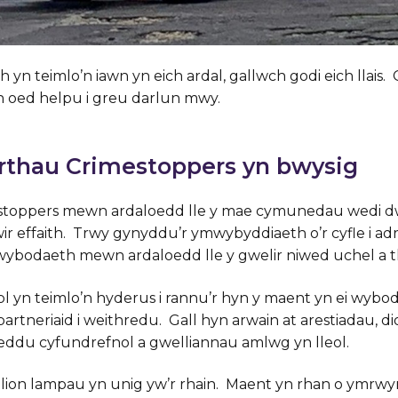
yn teimlo’n iawn yn eich ardal, gallwch godi eich llais.
 oed helpu i greu darlun mwy.
rthau Crimestoppers yn bwysig
stoppers mewn ardaloedd lle y mae cymunedau wedi 
ir effaith. Trwy gynyddu’r ymwybyddiaeth o’r cyfle i ad
ybodaeth mewn ardaloedd lle y gwelir niwed uchel a 
 yn teimlo’n hyderus i rannu’r hyn y maent yn ei wybo
artneriaid i weithredu. Gall hyn arwain at arestiadau, d
seddu cyfundrefnol a gwelliannau amlwg yn lleol.
olion lampau yn unig yw’r rhain. Maent yn rhan o ymrw