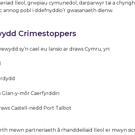
eriaid lleol, grwpiau cymunedol, darparwyr tai a chyngh
 annog pobl i ddefnyddio’r gwasanaeth dienw.
wydd Crimestoppers
newydd sy’n cael eu lansio ar draws Cymru, yn:
d
erdydd
, a Glan-y-môr Caerfyrddin
aws Castell-nedd Port Talbot
th mewn partneriaeth â rhanddeiliaid lleol er mwyn si