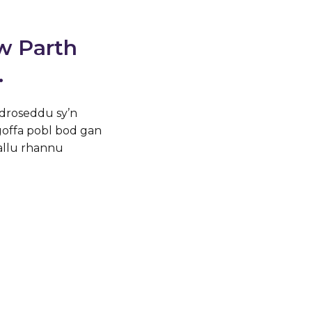
w Parth
.
 droseddu sy’n
goffa pobl bod gan
allu rhannu