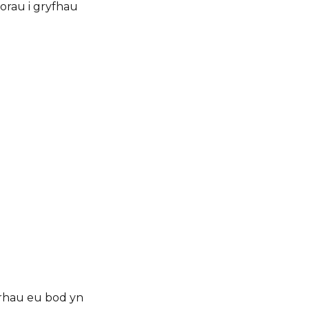
orau i gryfhau
crhau eu bod yn