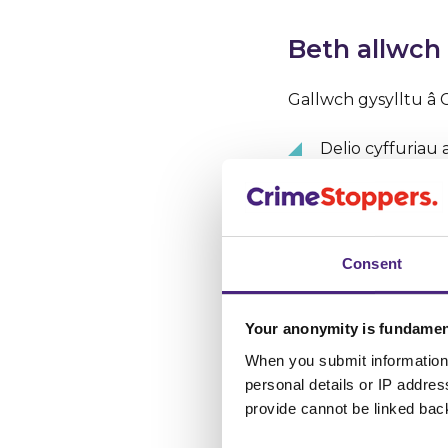
Beth allwch
Gallwch gysylltu â
Delio cyffuriau 
Troseddu cyfun
Bod rhywun yn 
Consent
Trais ac ymosodi
Your anonymity is fundamen
Bwrgleriaeth a
When you submit information 
personal details or IP addre
Camfanteisio ar
provide cannot be linked bac