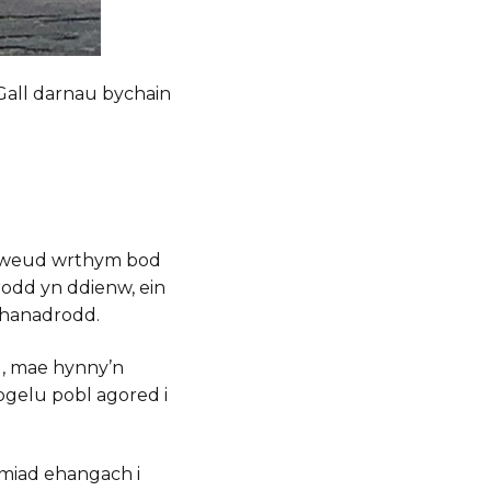
 Gall darnau bychain
dweud wrthym bod
rodd yn ddienw, ein
thanadrodd.
d, mae hynny’n
iogelu pobl agored i
ymiad ehangach i