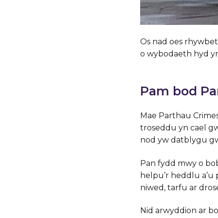
Os nad oes rhywbeth 
o wybodaeth hyd yn
Pam bod Pa
Mae Parthau Crime
troseddu yn cael gw
nod yw datblygu gw
Pan fydd mwy o bobl
helpu’r heddlu a’u p
niwed, tarfu ar dro
Nid arwyddion ar b