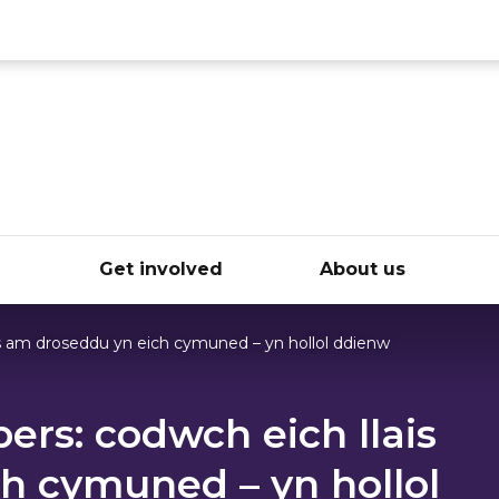
ce
e
Get involved
About us
s am droseddu yn eich cymuned – yn hollol ddienw
rs: codwch eich llais
h cymuned – yn hollol