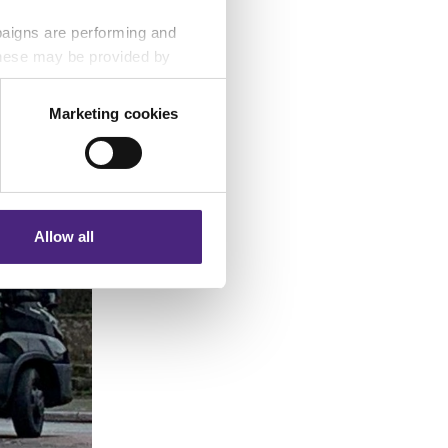
paigns are performing and
 These may be provided by
Marketing cookies
eting partners. Even if you
nformation via our website.
Allow all