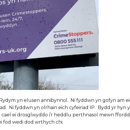
. Rydym yn elusen annibynnol. Ni fyddwn yn gofyn am e
wad. Ni fyddwn yn olrhain eich cyfeiriad IP. Bydd yr hyn
ael ei drosglwyddo i’r heddlu perthnasol mewn ffordd 
 fod wedi dod wrthych chi.