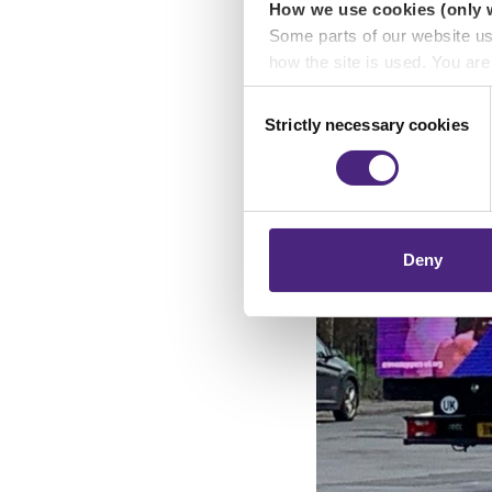
How we use cookies (only 
Some parts of our website u
how the site is used. You ar
analytics or marketing partn
Consent
Strictly necessary cookies
Selection
Crimestoppers never sees o
Importantly, information you
chose to accept cookies, you
Deny