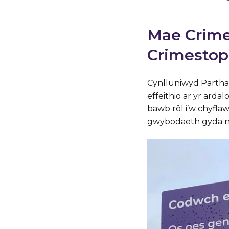
Mae Crime
Crimestop
Cynlluniwyd Partha
effeithio ar yr ard
bawb rôl i’w chyfl
gwybodaeth gyda ni