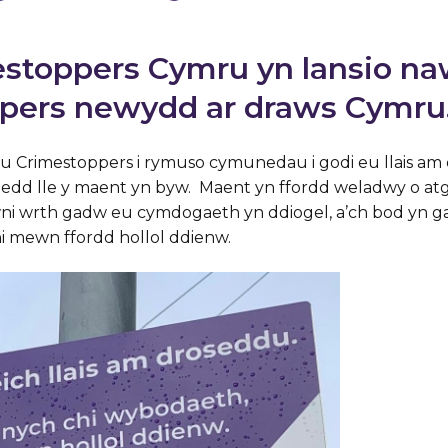
stoppers Cymru yn lansio na
pers newydd ar draws Cymru
u Crimestoppers i rymuso cymunedau i godi eu llais am
aloedd lle y maent yn byw. Maent yn ffordd weladwy o at
awni wrth gadw eu cymdogaeth yn ddiogel, a’ch bod yn g
 mewn ffordd hollol ddienw.