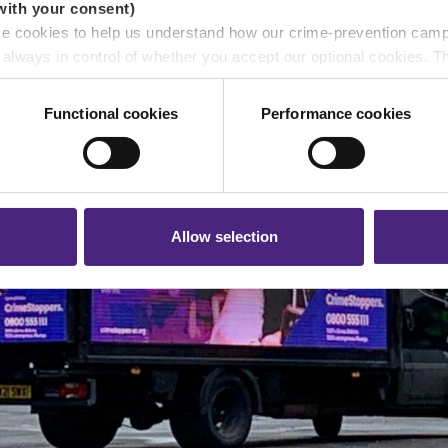
with your consent)
se cookies to help us understand how our crime-prevention cam
e always in control of whether you accept our optional cookies.
ers and are used for measurement purposes only.
Functional cookies
Performance cookies
r shares your personal information
 pass on about crime to Crimestoppers is never shared with mark
 will still remain completely anonymous when submitting crime i
Allow selection